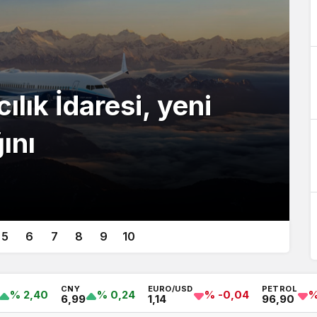
lık İdaresi, yeni
ını
5
6
7
8
9
10
CNY
EURO/USD
PETROL
% 2,40
% 0,24
% -0,04
%
6,99
1,14
96,90