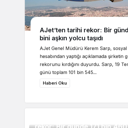
AJet’ten tarihi rekor: Bir gün
bini aşkın yolcu taşıdı
AJet Genel Müdürü Kerem Sarp, sosyal
hesabından yaptığı açıklamada şirketin 
rekorunu kırdığını duyurdu. Sarp, 19 
günü toplam 101 bin 545...
Haberi Oku
Sabiha Gökçen Havalimanı’n
Havalimanları
rekor: Bir günde 171 bin 46