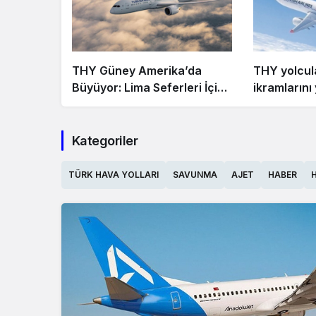
THY Güney Amerika’da
THY yolcul
Büyüyor: Lima Seferleri İçin
ikramlarını
Karar Alındı
dernekleri
bağışlayab
Kategoriler
TÜRK HAVA YOLLARI
SAVUNMA
AJET
HABER