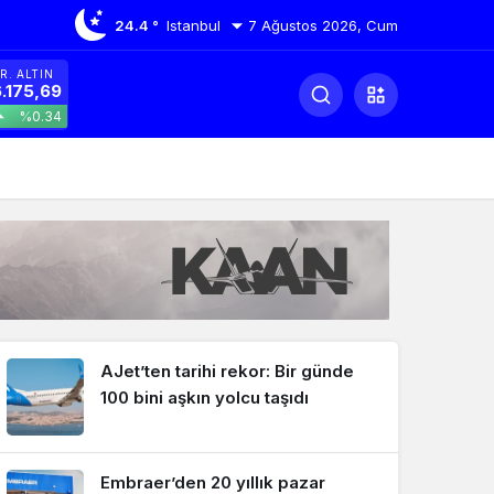
24.4 °
Istanbul
7 Ağustos 2026, Cum
R. ALTIN
.175,69
%0.34
AJet’ten tarihi rekor: Bir günde
100 bini aşkın yolcu taşıdı
Embraer’den 20 yıllık pazar