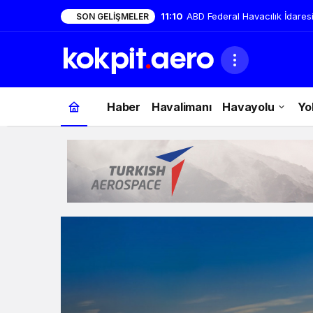
11:12
ASELSAN’dan elektronik harp
SON GELIŞMELER
Kokpit.Aero
Haber
Havalimanı
Havayolu
Yo