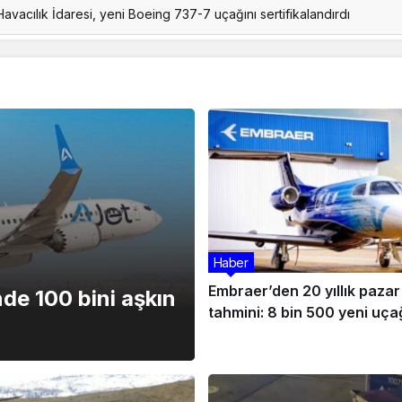
lektronik harp ortamında tam isabet: TOLUN P hedefi başarıyla vur
Haber
Embraer’den 20 yıllık pazar
nde 100 bini aşkın
tahmini: 8 bin 500 yeni uça
ihtiyaç duyulacak