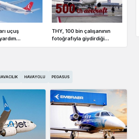
arı uçuş
THY, 100 bin çalışanının
 yardım
fotoğrafıyla giydirdiği
ne
500’üncü uçağını tanıttı
ilecek
HAVACILIK
HAVAYOLU
PEGASUS