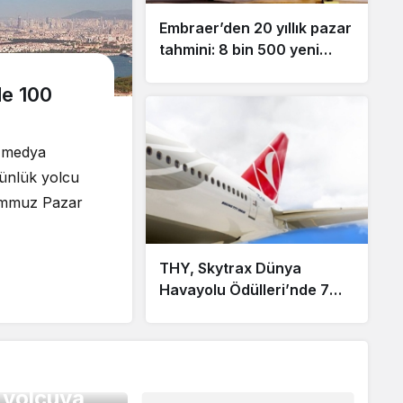
Embraer’den 20 yıllık pazar
tahmini: 8 bin 500 yeni
uçağa ihtiyaç duyulacak
de 100
 medya
günlük yolcu
Temmuz Pazar
THY, Skytrax Dünya
Havayolu Ödülleri’nde 7
kategoride aday gösterildi
dan tarihi
0 yolcuya