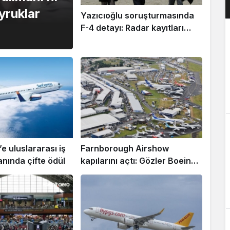
yruklar
Yazıcıoğlu soruşturmasında
F-4 detayı: Radar kayıtları
yeniden mercek altında
e uluslararası iş
Farnborough Airshow
anında çifte ödül
kapılarını açtı: Gözler Boeing,
Airbus ve savunma
sanayisinde