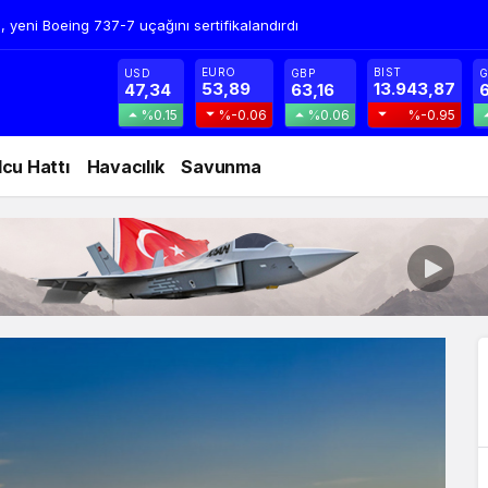
 ortamında tam isabet: TOLUN P hedefi başarıyla vurdu
EURO
BIST
USD
GBP
G
53,89
13.943,87
47,34
63,16
6
%0.15
%-0.06
%0.06
%-0.95
lcu Hattı
Havacılık
Savunma