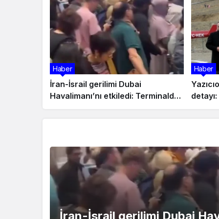
Haber
Haber
İran-İsrail gerilimi Dubai
Yazıcı
Havalimanı’nı etkiledi: Terminalde
detayı:
uzun kuyruklar oluştu
mercek
Gündem
İran-İsrail gerilimi Dubai Ha