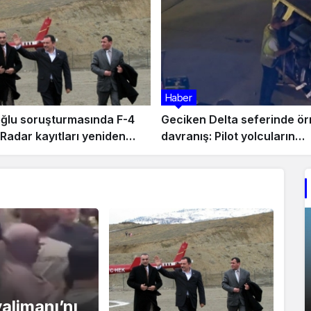
Haber
oğlu soruşturmasında F-4
Geciken Delta seferinde ö
 Radar kayıtları yeniden
davranış: Pilot yolcuların
 altında
bagajlarını kendi elleriyle y
valimanı’nı