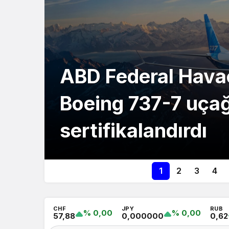
ABD Federal Havacı
Boeing 737-7 uçağ
sertifikalandırdı
1
2
3
4
CHF
JPY
RUB
% 0,00
% 0,00
57,88
0,000000
0,62