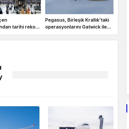
çen
Pegasus, Birleşik Krallık’taki
ndan tarihi rekor:
operasyonlarını Gatwick ile
71 bin 460 yolcuya
güçlendiriyor
di
u
y