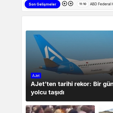
ASELSAN’dan e
Son Gelişmeler
11:12
Yeni Haberler
AJet
AJet’ten tarihi rekor: Bir gü
yolcu taşıdı