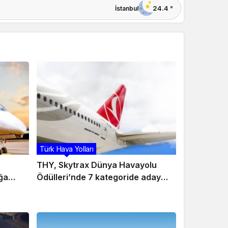
bagajlarını kendi elleriyle yükledi
du
24.4 °
İstanbul
SunExpress’e uluslararası iş
güvenliği alanında çifte ödül
Farnborough Airshow kapılarını
açtı: Gözler Boeing, Airbus ve
savunma sanayisinde
Türk Hava Yolları
THY, Skytrax Dünya Havayolu
ğa
Ödülleri’nde 7 kategoride aday
gösterildi