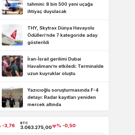
tahmini: 8 bin 500 yeni uçağa
ihtiyaç duyulacak
THY, Skytrax Dünya Havayolu
Ödülleri’nde 7 kategoride aday
ASELSAN’dan elektronik
gösterildi
ortamında tam isabet: T
İran-İsrail gerilimi Dubai
Havalimanı’nı etkiledi: Terminalde
hedefi başarıyla vurdu
uzun kuyruklar oluştu
Yazıcıoğlu soruşturmasında F-4
detayı: Radar kayıtları yeniden
mercek altında
Geciken Delta seferinde örnek
BTC
 -3,76
% -0,50
3.063.275,00
davranış: Pilot yolcuların