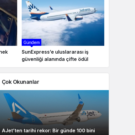
Gündem
rnek
SunExpress’e uluslararası iş
güvenliği alanında çifte ödül
ükledi
Çok Okunanlar
AJet’ten tarihi rekor: Bir günde 100 bini