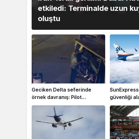
etkiledi: Terminalde uzun ku
oluştu
Geciken Delta seferinde
SunExpress’
örnek davranış: Pilot
güvenliği al
yolcuların bagajlarını kendi
elleriyle yükledi