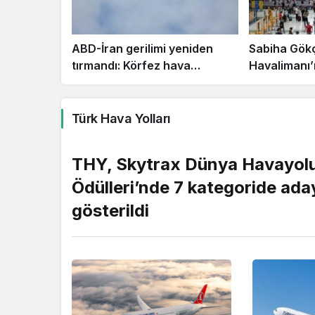
ABD-İran gerilimi yeniden
Sabiha Gök
tırmandı: Körfez hava
Havalimanı’
sahasında son durum
Bir günde 1
hizmet veril
Türk Hava Yolları
THY, Skytrax Dünya Havayol
Ödülleri’nde 7 kategoride ada
gösterildi