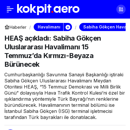
Sabiha Gökçen’de
0
Paylaş
uçuşlar aksadı:
Havalimanı
Sabiha Gökçen Havali
Haberler
HEAŞ açıkladı: Sabiha Gökçen
“Önünüzde 25 trafik
Uluslararası Havalimanı 15
Temmuz’da Kırmızı-Beyaza
var” uyarısı dikkat çekti
Bürünecek
Cumhurbaşkanlığı Savunma Sanayii Başkanlığı iştiraki
Sabiha Gökçen Uluslararası Havalimanı Meydan
Otoritesi HEAŞ, “15 Temmuz Demokrasi ve Milli Birlik
Günü” dolayısıyla Hava Trafik Kontrol Kulesi’ni özel bir
ışıklandırma yöntemiyle Türk Bayrağı’nın renklerine
büründürecek. Havalimanının terminal bölümü ise
İstanbul Sabiha Gökçen (ISG) terminal işletmecisi
tarafından Türk bayrakları ile donatılacak.