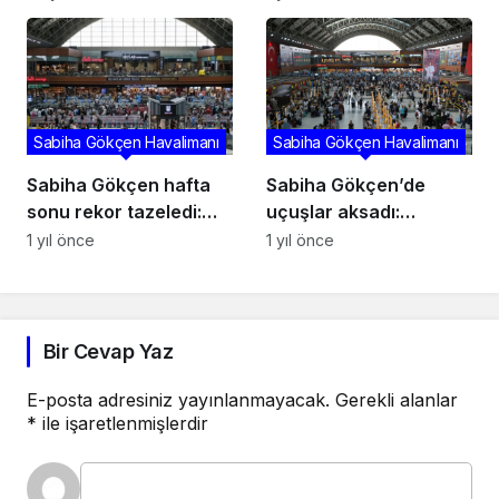
devam ediyor
Sabiha Gökçen Havalimanı
Sabiha Gökçen Havalimanı
Sabiha Gökçen hafta
Sabiha Gökçen’de
sonu rekor tazeledi:
uçuşlar aksadı:
Dış hat gelen yolcu
“Önünüzde 25 trafik
1 yıl önce
1 yıl önce
sayısı 42 bini aştı
var” uyarısı dikkat
çekti
Bir Cevap Yaz
E-posta adresiniz yayınlanmayacak.
Gerekli alanlar
*
ile işaretlenmişlerdir