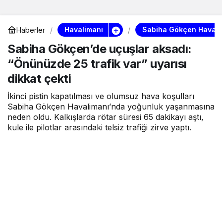
Havalimanı
Sabiha Gökçen Havali
Haberler
Sabiha Gökçen’de uçuşlar aksadı:
“Önünüzde 25 trafik var” uyarısı
dikkat çekti
İkinci pistin kapatılması ve olumsuz hava koşulları
Sabiha Gökçen Havalimanı’nda yoğunluk yaşanmasına
neden oldu. Kalkışlarda rötar süresi 65 dakikayı aştı,
kule ile pilotlar arasındaki telsiz trafiği zirve yaptı.
Kokpit Aero
tarafından yayınlandı
17 Mayıs 2025, 21:23
yayınlandı
1dk, 14sn