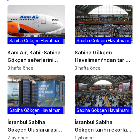
Sabiha Gökçen Havalimanı
Sabiha Gökçen Havalimanı
Kam Air, Kabil-Sabiha
Sabiha Gökçen
Gökçen seferlerini
Havalimanı’ndan tarihi
haftada 8’e çıkardı
rekor: Bir günde 171 bin
3 hafta önce
3 hafta önce
460 yolcuya hizmet
verildi
Sabiha Gökçen Havalimanı
Sabiha Gökçen Havalimanı
İstanbul Sabiha
İstanbul Sabiha
Gökçen Uluslararası
Gökçen tarihi rekorları
Havalimanı büyümeye
yeniledi
7 ay önce
1 yıl önce