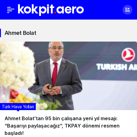
Ahmet
Ahmet Bolat
Bolat
Haberleri
Türk Hava Yolları
Ahmet Bolat’tan 95 bin çalışana yeni yıl mesajı:
“Başarıyı paylaşacağız”, TKPAY dönemi resmen
başladı!