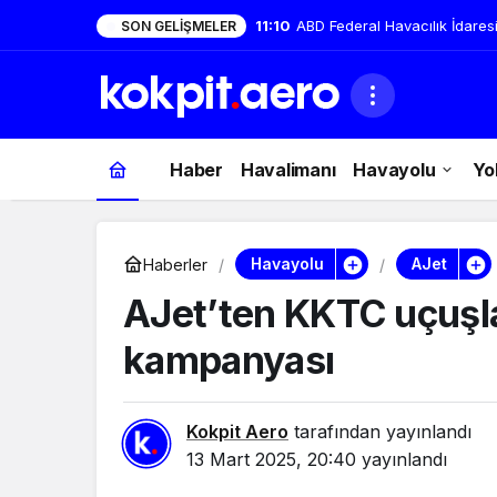
11:10
ABD Federal Havacılık İdaresi
SON GELIŞMELER
Haber
Havalimanı
Havayolu
Yo
Havayolu
AJet
Haberler
AJet’ten KKTC uçuşlar
kampanyası
Kokpit Aero
tarafından yayınlandı
13 Mart 2025, 20:40
yayınlandı