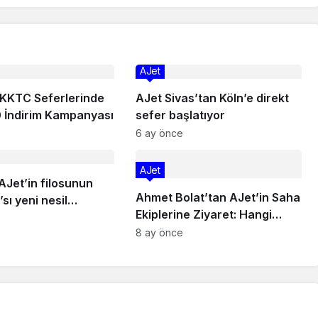
AJet
 KKTC Seferlerinde
AJet Sivas’tan Köln’e direkt
 İndirim Kampanyası
sefer başlatıyor
6 ay önce
AJet
AJet’in filosunun
Ahmet Bolat’tan AJet’in Saha
sı yeni nesil
Ekiplerine Ziyaret: Hangi
an oluşacak
mesajları verdi?
8 ay önce