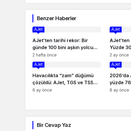
Benzer Haberler
AJet
AJet
AJet’ten tarihi rekor: Bir
AJet’ten
günde 100 bini aşkın yolcu
Yüzde 30
taşıdı
2 hafta önce
2 ay önce
AJet
AJet
Havacılıkta “zam” düğümü
2026’da 
çözüldü: AJet, TGS ve TSS
yüzde 76’
çalışanlarının maaşlarına
uçaklard
6 ay önce
8 ay önce
aynı oranda artış!
Bir Cevap Yaz