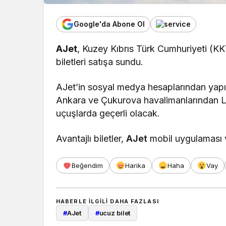
Google'da Abone Ol
AJet
, Kuzey Kıbrıs Türk Cumhuriyeti (KK
biletleri satışa sundu.
AJet’in sosyal medya hesaplarından yapıla
Ankara ve Çukurova havalimanlarından L
uçuşlarda geçerli olacak.
Avantajlı biletler,
AJet
mobil uygulaması ve
Beğendim
Harika
Haha
Vay
HABERLE ILGILI DAHA FAZLASI
#
AJet
#
ucuz bilet