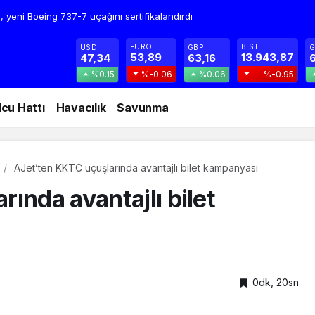
, yeni Boeing 737-7 uçağını sertifikalandırdı
EURO
BIST
USD
GBP
G
53,89
13.943,87
47,34
63,16
6
%0.15
%-0.06
%0.06
%-0.95
lcu Hattı
Havacılık
Savunma
AJet’ten KKTC uçuşlarında avantajlı bilet kampanyası
ında avantajlı bilet
0dk, 20sn