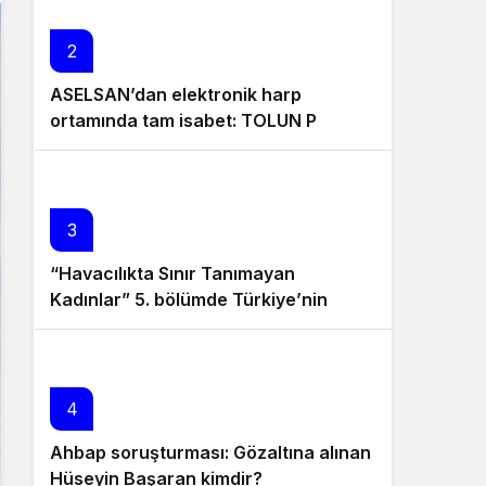
2
ASELSAN’dan elektronik harp
ortamında tam isabet: TOLUN P
hedefi başarıyla vurdu
3
“Havacılıkta Sınır Tanımayan
Kadınlar” 5. bölümde Türkiye’nin
sesten hızlı uçuş yapan ilk kadın
pilotu Hürriyet Munanoğlu’nu ağırladı
4
Ahbap soruşturması: Gözaltına alınan
Hüseyin Başaran kimdir?