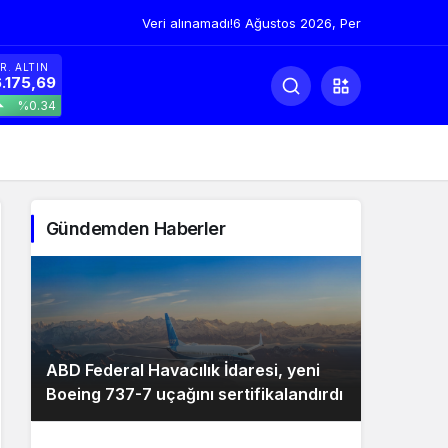
Veri alınamadı!
6 Ağustos 2026, Per
R. ALTIN
.175,69
%0.34
Gündemden Haberler
ABD Federal Havacılık İdaresi, yeni
Boeing 737-7 uçağını sertifikalandırdı