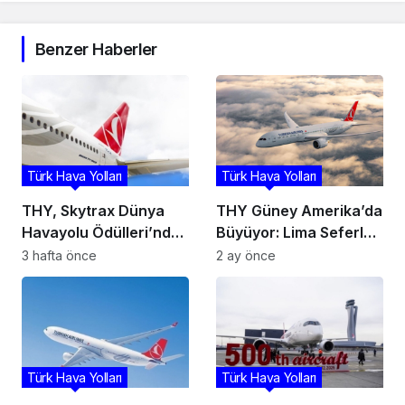
Benzer Haberler
Türk Hava Yolları
Türk Hava Yolları
THY, Skytrax Dünya
THY Güney Amerika’da
Havayolu Ödülleri’nde
Büyüyor: Lima Seferleri
7 kategoride aday
İçin Karar Alındı
3 hafta önce
2 ay önce
gösterildi
Türk Hava Yolları
Türk Hava Yolları