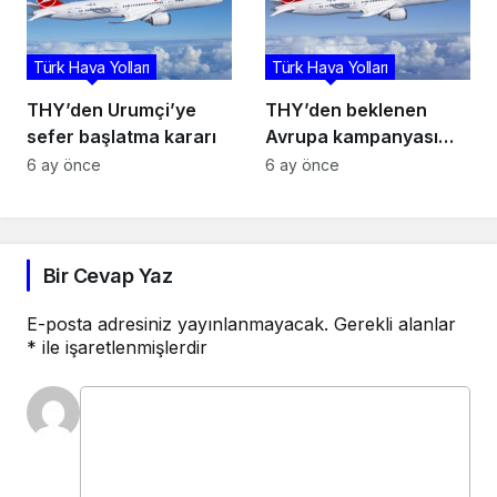
Türk Hava Yolları
Türk Hava Yolları
THY’den Urumçi’ye
THY’den beklenen
sefer başlatma kararı
Avrupa kampanyası
başladı: 23 şehre 159
6 ay önce
6 ay önce
dolara uçuş fırsatı!
Bir Cevap Yaz
E-posta adresiniz yayınlanmayacak.
Gerekli alanlar
*
ile işaretlenmişlerdir