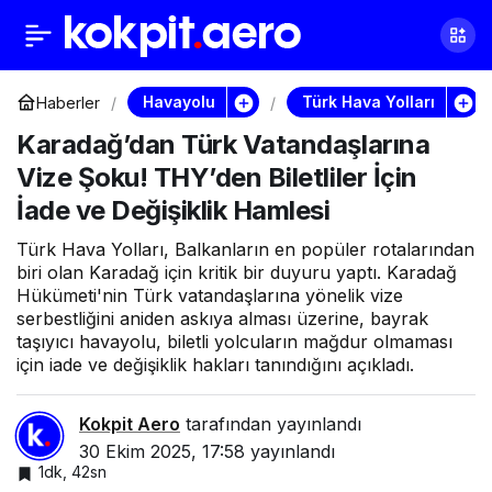
THY’nin Boeing siparişi
0
Paylaş
ne durumda? Ahmet
Havayolu
Türk Hava Yolları
Haberler
Karadağ’dan Türk Vatandaşlarına
Bolat’tan kritik
Vize Şoku! THY’den Biletliler İçin
İade ve Değişiklik Hamlesi
açıklamalar
Türk Hava Yolları, Balkanların en popüler rotalarından
biri olan Karadağ için kritik bir duyuru yaptı. Karadağ
Hükümeti'nin Türk vatandaşlarına yönelik vize
serbestliğini aniden askıya alması üzerine, bayrak
taşıyıcı havayolu, biletli yolcuların mağdur olmaması
için iade ve değişiklik hakları tanındığını açıkladı.
Kokpit Aero
tarafından yayınlandı
30 Ekim 2025, 17:58
yayınlandı
1dk, 42sn