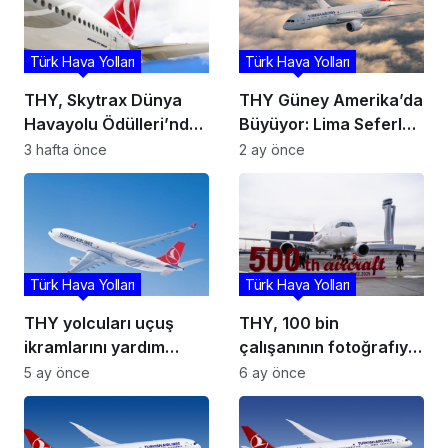
Türk Hava Yolları
Türk Hava Yolları
THY, Skytrax Dünya
THY Güney Amerika’da
Havayolu Ödülleri’nde
Büyüyor: Lima Seferleri
7 kategoride aday
İçin Karar Alındı
3 hafta önce
2 ay önce
gösterildi
Türk Hava Yolları
Türk Hava Yolları
THY yolcuları uçuş
THY, 100 bin
ikramlarını yardım
çalışanının fotoğrafıyla
derneklerine
giydirdiği 500’üncü
5 ay önce
6 ay önce
bağışlayabilecek
uçağını tanıttı