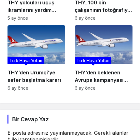
THY yolcuları uçuş
THY, 100 bin
ikramlarını yardım
çalışanının fotoğrafıyla
derneklerine
giydirdiği 500’üncü
5 ay önce
6 ay önce
bağışlayabilecek
uçağını tanıttı
Türk Hava Yolları
Türk Hava Yolları
THY’den Urumçi’ye
THY’den beklenen
sefer başlatma kararı
Avrupa kampanyası
başladı: 23 şehre 159
6 ay önce
6 ay önce
dolara uçuş fırsatı!
Bir Cevap Yaz
E-posta adresiniz yayınlanmayacak.
Gerekli alanlar
*
ile işaretlenmişlerdir