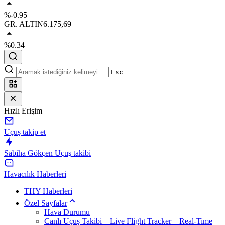
%-0.95
GR. ALTIN
6.175,69
%0.34
Esc
Hızlı Erişim
Uçuş takip et
Sabiha Gökçen Uçuş takibi
Havacılık Haberleri
THY Haberleri
Özel Sayfalar
Hava Durumu
Canlı Uçuş Takibi – Live Flight Tracker – Real-Time