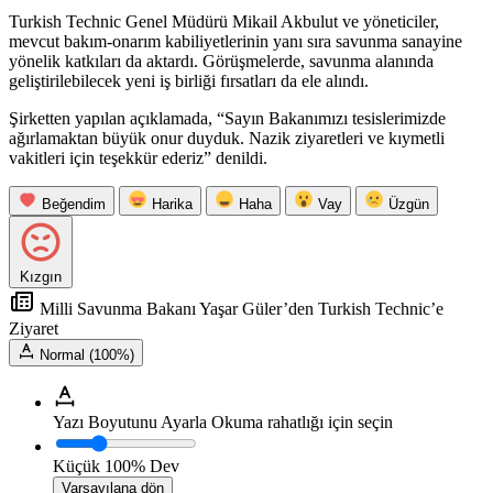
Turkish Technic Genel Müdürü Mikail Akbulut ve yöneticiler,
mevcut bakım-onarım kabiliyetlerinin yanı sıra savunma sanayine
yönelik katkıları da aktardı. Görüşmelerde, savunma alanında
geliştirilebilecek yeni iş birliği fırsatları da ele alındı.
Şirketten yapılan açıklamada, “Sayın Bakanımızı tesislerimizde
ağırlamaktan büyük onur duyduk. Nazik ziyaretleri ve kıymetli
vakitleri için teşekkür ederiz” denildi.
Beğendim
Harika
Haha
Vay
Üzgün
Kızgın
Milli Savunma Bakanı Yaşar Güler’den Turkish Technic’e
Ziyaret
Normal (100%)
Yazı Boyutunu Ayarla
Okuma rahatlığı için seçin
Küçük
100%
Dev
Varsayılana dön