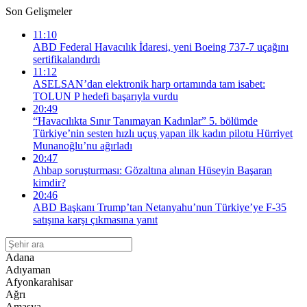
Son Gelişmeler
11:10
ABD Federal Havacılık İdaresi, yeni Boeing 737-7 uçağını
sertifikalandırdı
11:12
ASELSAN’dan elektronik harp ortamında tam isabet:
TOLUN P hedefi başarıyla vurdu
20:49
“Havacılıkta Sınır Tanımayan Kadınlar” 5. bölümde
Türkiye’nin sesten hızlı uçuş yapan ilk kadın pilotu Hürriyet
Munanoğlu’nu ağırladı
20:47
Ahbap soruşturması: Gözaltına alınan Hüseyin Başaran
kimdir?
20:46
ABD Başkanı Trump’tan Netanyahu’nun Türkiye’ye F-35
satışına karşı çıkmasına yanıt
Adana
Adıyaman
Afyonkarahisar
Ağrı
Amasya