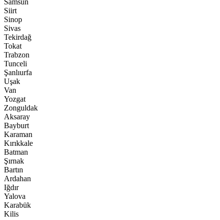
Samsun
Siirt
Sinop
Sivas
Tekirdağ
Tokat
Trabzon
Tunceli
Şanlıurfa
Uşak
Van
Yozgat
Zonguldak
Aksaray
Bayburt
Karaman
Kırıkkale
Batman
Şırnak
Bartın
Ardahan
Iğdır
Yalova
Karabük
Kilis