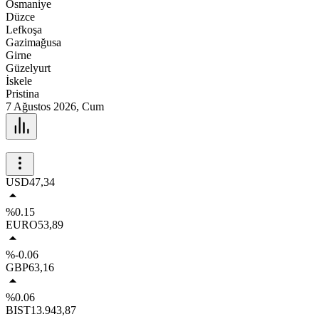
Osmaniye
Düzce
Lefkoşa
Gazimağusa
Girne
Güzelyurt
İskele
Pristina
7 Ağustos 2026, Cum
USD
47,34
%0.15
EURO
53,89
%-0.06
GBP
63,16
%0.06
BIST
13.943,87