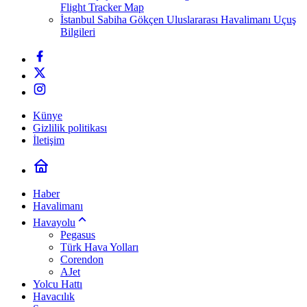
Flight Tracker Map
İstanbul Sabiha Gökçen Uluslararası Havalimanı Uçuş
Bilgileri
Künye
Gizlilik politikası
İletişim
Haber
Havalimanı
Havayolu
Pegasus
Türk Hava Yolları
Corendon
AJet
Yolcu Hattı
Havacılık