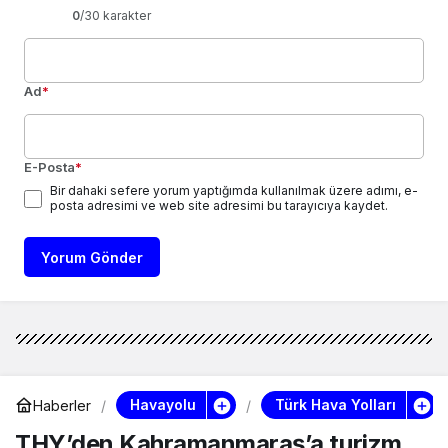
0
/30 karakter
Ad
*
E-Posta
*
Bir dahaki sefere yorum yaptığımda kullanılmak üzere adımı, e-
posta adresimi ve web site adresimi bu tarayıcıya kaydet.
Yorum Gönder
Havayolu
Türk Hava Yolları
Haberler
THY’den Kahramanmaraş’a turizm