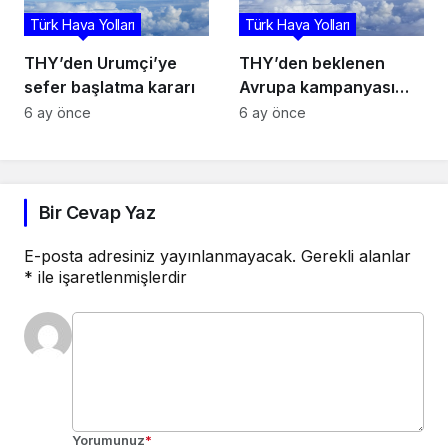
Türk Hava Yolları
Türk Hava Yolları
THY’den Urumçi’ye
THY’den beklenen
sefer başlatma kararı
Avrupa kampanyası
başladı: 23 şehre 159
6 ay önce
6 ay önce
dolara uçuş fırsatı!
Bir Cevap Yaz
E-posta adresiniz yayınlanmayacak.
Gerekli alanlar
*
ile işaretlenmişlerdir
Yorumunuz
*