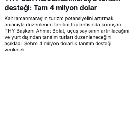
desteği: Tam 4 milyon dolar
Kahramanmaraş’ın turizm potansiyelini artırmak
amacıyla düzenlenen tanıtım toplantısında konuşan
THY Başkanı Ahmet Bolat, uçuş sayısının artırılacağını
ve yurt dışından tanıtım turları düzenleneceğini
açıkladı. Şehre 4 milyon dolarlık tanıtım desteği
verilecek.
Kokpit Aero
tarafından yayınlandı
20 Nisan 2025, 07:31
yayınlandı
3dk, 26sn
Google'da Abone Ol
0
Paylaş
Kahramanmaraş’ın turizm potansiyelini artırmak