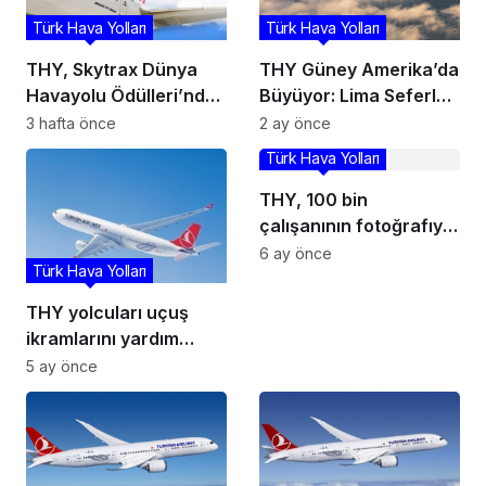
Türk Hava Yolları
Türk Hava Yolları
THY, Skytrax Dünya
THY Güney Amerika’da
Havayolu Ödülleri’nde
Büyüyor: Lima Seferleri
7 kategoride aday
İçin Karar Alındı
3 hafta önce
2 ay önce
gösterildi
Türk Hava Yolları
THY, 100 bin
çalışanının fotoğrafıyla
giydirdiği 500’üncü
6 ay önce
Türk Hava Yolları
uçağını tanıttı
THY yolcuları uçuş
ikramlarını yardım
derneklerine
5 ay önce
bağışlayabilecek