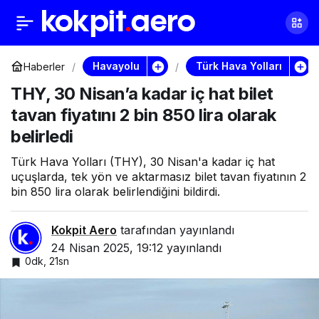
THY’den
0
Paylaş
Kahramanmaraş’a
Havayolu
Türk Hava Yolları
Haberler
THY, 30 Nisan’a kadar iç hat bilet
turizm desteği: Tam 4
tavan fiyatını 2 bin 850 lira olarak
belirledi
milyon dolar
Türk Hava Yolları (THY), 30 Nisan'a kadar iç hat
uçuşlarda, tek yön ve aktarmasız bilet tavan fiyatının 2
bin 850 lira olarak belirlendiğini bildirdi.
Kokpit Aero
tarafından yayınlandı
24 Nisan 2025, 19:12
yayınlandı
0dk, 21sn