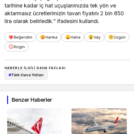
tarihine kadar iç hat uçuşlarımızda tek yön ve
aktarmasız ücretlerimizin tavan fiyatını 2 bin 850
lira olarak belirledik.” ifadesini kullandı.
Beğendim
Harika
Haha
Vay
Üzgün
Kızgın
HABERLE ILGILI DAHA FAZLASI
#
Türk Hava Yolları
Benzer Haberler