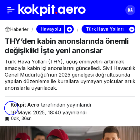
THY’den kabin
0
anonslarında önemli
Havayolu
Türk Hava Yolları
Haberler
THY’den kabin anonslarında önemli
değişiklik! İşte yeni
değişiklik! İşte yeni anonslar
anonslar
Türk Hava Yolları (THY), uçuş emniyetini artırmak
amacıyla kabin içi anonslarını güncelledi. Sivil Havacılık
Genel Müdürlüğü’nün 2025 genelgesi doğrultusunda
yapılan düzenleme ile kurallara uymayan yolcular artık
anonslarla uyarılacak.
Kokpit Aero
tarafından yayınlandı
16 Mayıs 2025, 18:40
yayınlandı
0dk, 36sn