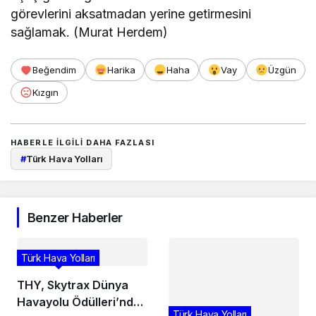
görevlerini aksatmadan yerine getirmesini
sağlamak. (Murat Herdem)
Beğendim
Harika
Haha
Vay
Üzgün
Kızgın
HABERLE ILGILI DAHA FAZLASI
#
Türk Hava Yolları
Benzer Haberler
Türk Hava Yolları
THY, Skytrax Dünya
Havayolu Ödülleri’nde
Türk Hava Yolları