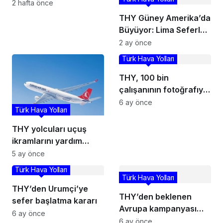
7 kategoride aday
2 hafta önce
gösterildi
THY Güney Amerika’da
Büyüyor: Lima Seferleri
İçin Karar Alındı
2 ay önce
Türk Hava Yolları
THY, 100 bin
çalışanının fotoğrafıyla
giydirdiği 500’üncü
6 ay önce
Türk Hava Yolları
uçağını tanıttı
THY yolcuları uçuş
ikramlarını yardım
derneklerine
5 ay önce
bağışlayabilecek
Türk Hava Yolları
Türk Hava Yolları
THY’den Urumçi’ye
THY’den beklenen
sefer başlatma kararı
Avrupa kampanyası
6 ay önce
başladı: 23 şehre 159
6 ay önce