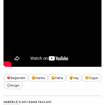
Beğendim
Harika
Haha
Vay
Üzgün
Kızgın
HABERLE ILGILI DAHA FAZLASI