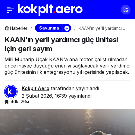
ABD’den Ankara’yı
0
Paylaş
kızdıracak F-35 çıkışı
Savunma
Haberler
KAAN’ın yerli yardımcı
güç ünitesi için geri
KAAN’ın yerli yardımcı güç ünitesi
sayım
için geri sayım
Milli Muharip Uçak KAAN'a ana motor çalıştırılmadan
önce ihtiyaç duyduğu enerjiyi sağlayacak yerli yardımcı
güç ünitesinin ilk entegrasyonu yıl içerisinde yapılacak.
Kokpit Aero
tarafından yayınlandı
2 Şubat 2026, 16:39
yayınlandı
4dk, 26sn