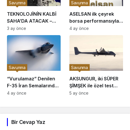
Savunma
Savunma
TEKNOLOJİNİN KALBİ
ASELSAN ilk çeyrek
SAHA’DA ATACAK –
borsa performansıyla
ASELSAN geleceğin
dünyanın önde gelen
3 ay önce
4 ay önce
milli teknolojilerini
savunma şirketlerini
SAHA’ya çıkarıyor
geride bıraktı
Savunma
Savunma
“Vurulamaz” Denilen
AKSUNGUR, iki SÜPER
F-35 İran Semalarında
ŞİMŞEK ile özel test
Nasıl Vuruldu?
uçuşu yaptı
4 ay önce
5 ay önce
Bir Cevap Yaz