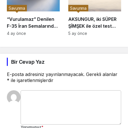
Savunma
Savunma
“Vurulamaz” Denilen
AKSUNGUR, iki SÜPER
F-35 İran Semalarında
ŞİMŞEK ile özel test
Nasıl Vuruldu?
uçuşu yaptı
4 ay önce
5 ay önce
Bir Cevap Yaz
E-posta adresiniz yayınlanmayacak.
Gerekli alanlar
*
ile işaretlenmişlerdir
Yorumunuz
*