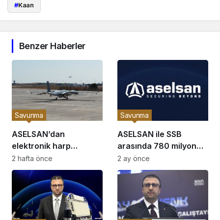
#
Kaan
Benzer Haberler
Savunma
Savunma
ASELSAN’dan
ASELSAN ile SSB
elektronik harp
arasında 780 milyon
ortamında tam isabet:
avroluk sözleşme
2 hafta önce
2 ay önce
TOLUN P hedefi
imzalandı
başarıyla vurdu