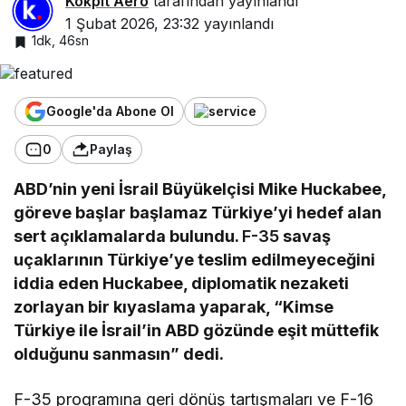
Kokpit Aero
tarafından yayınlandı
1 Şubat 2026, 23:32
yayınlandı
1dk, 46sn
Google'da Abone Ol
0
Paylaş
ABD’nin yeni İsrail Büyükelçisi Mike Huckabee,
göreve başlar başlamaz Türkiye’yi hedef alan
sert açıklamalarda bulundu.
F-35
savaş
uçaklarının Türkiye’ye teslim edilmeyeceğini
iddia eden Huckabee, diplomatik nezaketi
zorlayan bir kıyaslama yaparak, “Kimse
Türkiye ile İsrail’in ABD gözünde eşit müttefik
olduğunu sanmasın” dedi.
F-35 programına geri dönüş tartışmaları ve F-16