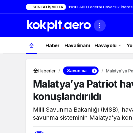
11:10
ABD Federal Havacılık İdaresi
SON GELIŞMELER
Haber
Havalimanı
Havayolu
Yo
Savunma
Haberler
Malatya’ya Pa
Malatya’ya Patriot h
konuşlandırıldı
Milli Savunma Bakanlığı (MSB), hava
savunma sisteminin Malatya'ya konuşl