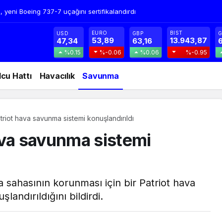
, yeni Boeing 737-7 uçağını sertifikalandırdı
EURO
BIST
USD
GBP
G
53,89
13.943,87
47,34
63,16
6
%0.15
%-0.06
%0.06
%-0.95
lcu Hattı
Havacılık
Savunma
triot hava savunma sistemi konuşlandırıldı
ava savunma sistemi
 sahasının korunması için bir Patriot hava
andırıldığını bildirdi.