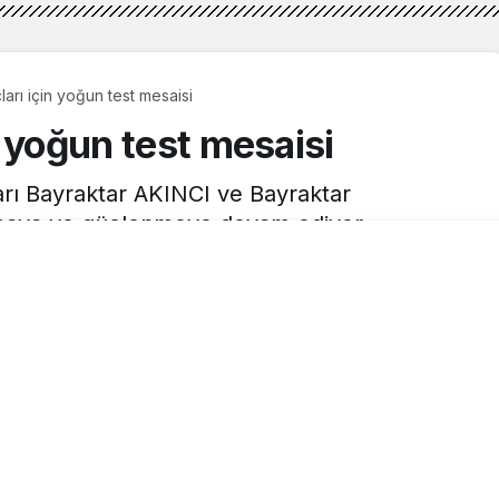
çları için yoğun test mesaisi
in yoğun test mesaisi
ları Bayraktar AKINCI ve Bayraktar
maya ve güçlenmeye devam ediyor.
2dk, 52sn
0
Paylaş
yraktar AKINCI
ve
Bayraktar KIZILELMA
, yeni