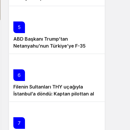
5
ABD Başkanı Trump’tan
Netanyahu’nun Türkiye’ye F-35
satışına karşı çıkmasına yanıt
6
Filenin Sultanları THY uçağıyla
İstanbul’a döndü: Kaptan pilottan alkış
alan anons
7