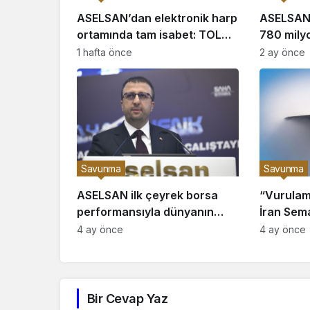
ASELSAN’dan elektronik harp
ASELSAN 
ortamında tam isabet: TOLUN
780 mily
P hedefi başarıyla vurdu
imzaland
1 hafta önce
2 ay önce
Savunma
Savunma
ASELSAN ilk çeyrek borsa
“Vurulam
performansıyla dünyanın
İran Sema
önde gelen savunma
Vuruldu?
4 ay önce
4 ay önce
şirketlerini geride bıraktı
Bir Cevap Yaz