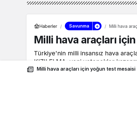
Savunma
Haberler
Milli hava ara
Milli hava araçları iç
Türkiye'nin milli insansız hava araç
KIZILELMA, yeni yetenekler kazan
Milli hava araçları için yoğun test mesaisi
Kokpit Aero
tarafından yayınlandı
9 Mart 2026, 12:19
yayınlandı
Google'da Abone Ol
Türkiye’nin milli insansız hava araçları
Ba