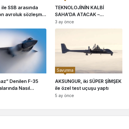
ile SSB arasında
TEKNOLOJİNİN KALBİ
on avroluk sözleşme
SAHA’DA ATACAK –
ı
ASELSAN geleceğin milli
3 ay önce
teknolojilerini SAHA’ya
çıkarıyor
Savunma
az” Denilen F-35
AKSUNGUR, iki SÜPER ŞİMŞEK
larında Nasıl
ile özel test uçuşu yaptı
5 ay önce