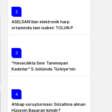
2
ASELSAN’dan elektronik harp
ortamında tam isabet: TOLUN P
hedefi başarıyla vurdu
3
“Havacılıkta Sınır Tanımayan
Kadınlar” 5. bölümde Türkiye’nin
sesten hızlı uçuş yapan ilk kadın
pilotu Hürriyet Munanoğlu’nu ağırladı
4
Ahbap soruşturması: Gözaltına alınan
Hüseyin Başaran kimdir?