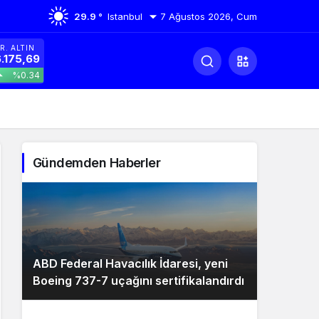
29.9 °
Istanbul
7 Ağustos 2026, Cum
R. ALTIN
.175,69
%0.34
Gündemden Haberler
ABD Federal Havacılık İdaresi, yeni
Boeing 737-7 uçağını sertifikalandırdı